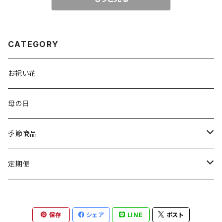
CATEGORY
お祝い花
母の日
季節商品
母の日
定期便
敬老の日
運気をあげるカサブランカ定期便
保存
シェア
LINE
ポスト