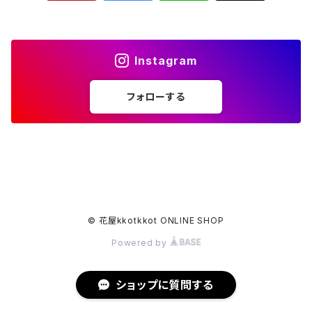
しめ縄飾り
仏花定期便
クリスマスギフト
花屋kkot kkotオリジナルサブスク
Instagram
お正月アレンジメント
フォローする
© 花屋kkotkkot ONLINE SHOP
Powered by
ショップに質問する