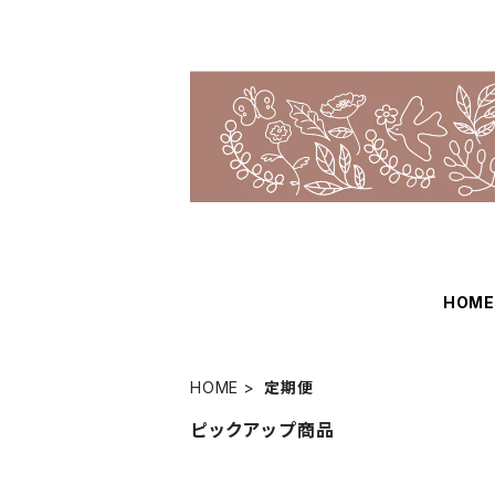
HOM
HOME
定期便
ピックアップ商品