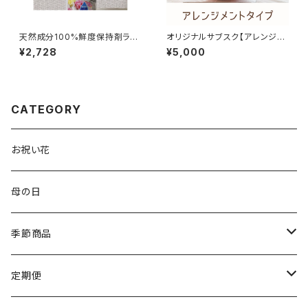
天然成分100%鮮度保持剤ライ
オリジナルサブスク【アレンジメ
フアップ
ント月1回5,000円コース】
¥2,728
¥5,000
CATEGORY
お祝い花
母の日
季節商品
母の日
定期便