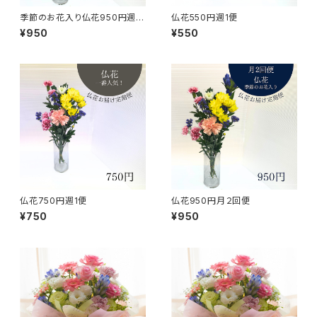
季節のお花入り仏花950円週1
仏花550円週1便
便
¥950
¥550
仏花750円週1便
仏花950円月２回便
¥750
¥950