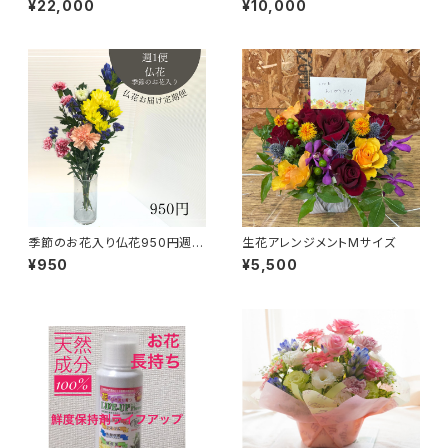
¥22,000
¥10,000
季節のお花入り仏花950円週1
生花アレンジメントMサイズ
便
¥950
¥5,500