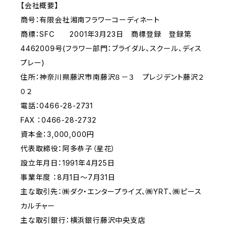
【会社概要】
商号：有限会社湘南フラワーコーディネート
商標：SFC 2001年3月23日 商標登録 登録第
4462009号(フラワー部門：ブライダル、スクール、ディス
プレー)
住所：神奈川県藤沢市南藤沢８－３ プレジデント藤沢２
０２
電話：0466-28-2731
FAX ：0466-28-2732
資本金：3,000,000円
代表取締役：阿多恭子（星花）
設立年月日：1991年4月25日
事業年度 ：8月1日～7月31日
主な取引先：㈱ダク・エンタープライズ、㈱YRT、㈱ピース
カルチャー
主な取引銀行：横浜銀行藤沢中央支店